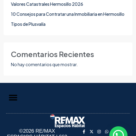
Valores Catastrales Hermosillo 2026
10 Consejos para Contratar una Inmobiliaria en Hermosillo
Tipos de Plusvalía
Comentarios Recientes
No hay comentarios que mostrar.
Aviso de Privacidad
Información al Consumidor
©2026 RE/MAX