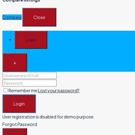
Compare
Close
Login
×
Remember me
Lost your password?
Login
User registration is disabled for demo purpose.
Forgot Password