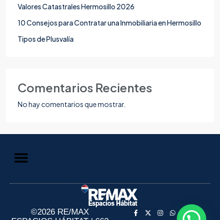
Valores Catastrales Hermosillo 2026
10 Consejos para Contratar una Inmobiliaria en Hermosillo
Tipos de Plusvalía
Comentarios Recientes
No hay comentarios que mostrar.
Aviso de Privacidad
Información al Consumidor
©2026 RE/MAX