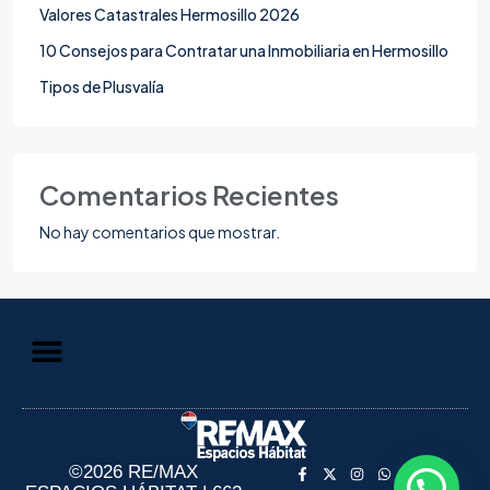
Valores Catastrales Hermosillo 2026
10 Consejos para Contratar una Inmobiliaria en Hermosillo
Tipos de Plusvalía
Comentarios Recientes
No hay comentarios que mostrar.
Aviso de Privacidad
Información al Consumidor
©2026 RE/MAX