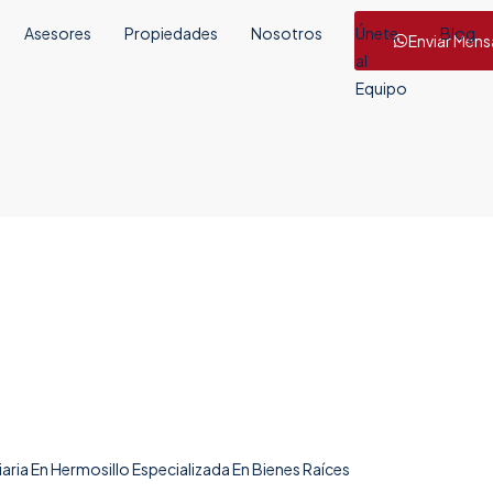
Asesores
Propiedades
Nosotros
Únete
Blog
Enviar Mens
al
Equipo