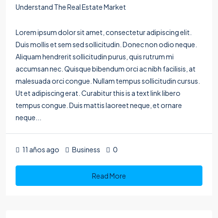
Understand The Real Estate Market
Lorem ipsum dolor sit amet, consectetur adipiscing elit.
Duis mollis et sem sed sollicitudin. Donec non odio neque.
Aliquam hendrerit sollicitudin purus, quis rutrum mi
accumsan nec. Quisque bibendum orci ac nibh facilisis, at
malesuada orci congue. Nullam tempus sollicitudin cursus.
Ut et adipiscing erat. Curabitur this is a text link libero
tempus congue. Duis mattis laoreet neque, et ornare
neque...
11 años ago
Business
0
Read More