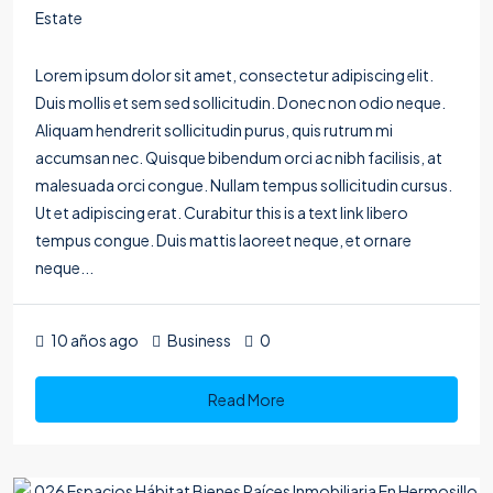
Estate
Lorem ipsum dolor sit amet, consectetur adipiscing elit.
Duis mollis et sem sed sollicitudin. Donec non odio neque.
Aliquam hendrerit sollicitudin purus, quis rutrum mi
accumsan nec. Quisque bibendum orci ac nibh facilisis, at
malesuada orci congue. Nullam tempus sollicitudin cursus.
Ut et adipiscing erat. Curabitur this is a text link libero
tempus congue. Duis mattis laoreet neque, et ornare
neque...
10 años ago
Business
0
Read More