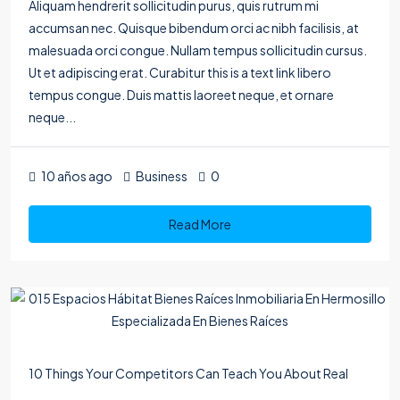
Aliquam hendrerit sollicitudin purus, quis rutrum mi
accumsan nec. Quisque bibendum orci ac nibh facilisis, at
malesuada orci congue. Nullam tempus sollicitudin cursus.
Ut et adipiscing erat. Curabitur this is a text link libero
tempus congue. Duis mattis laoreet neque, et ornare
neque...
10 años ago
Business
0
Read More
10 Things Your Competitors Can Teach You About Real