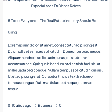
5 Tools Everyone In The Real Estate Industry Should Be
Using
Lorem ipsum dolor sit amet, consectetur adipiscing elit.
Duis mollis et sem sed sollicitudin. Donec non odio neque.
Aliquam hendrerit sollicitudin purus, quis rutrum mi
accumsan nec. Quisque bibendum orci ac nibh facilisis, at
malesuada orci congue. Nullam tempus sollicitudin cursus.
Ut et adipiscing erat. Curabitur this is a text link libero
tempus congue. Duis mattis laoreet neque, et ornare
neque...
10 años ago
Business
0