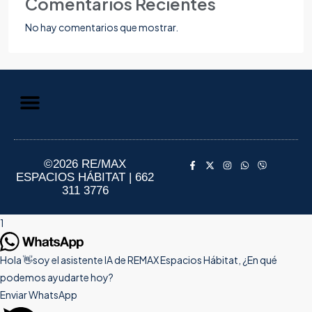
Comentarios Recientes
No hay comentarios que mostrar.
Aviso de Privacidad
Información al Consumidor
©2026 RE/MAX
ESPACIOS HÁBITAT | 662
311 3776
1
Hola 👋soy el asistente IA de REMAX Espacios Hábitat, ¿En qué
podemos ayudarte hoy?
Enviar WhatsApp