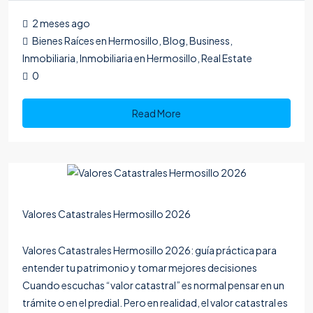
2 meses ago
Bienes Raíces en Hermosillo
,
Blog
,
Business
,
Inmobiliaria
,
Inmobiliaria en Hermosillo
,
Real Estate
0
Read More
Valores Catastrales Hermosillo 2026
Valores Catastrales Hermosillo 2026: guía práctica para
entender tu patrimonio y tomar mejores decisiones
Cuando escuchas “valor catastral” es normal pensar en un
trámite o en el predial. Pero en realidad, el valor catastral es