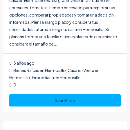
casa en Hermosillo es una gran inversión, así que no te
apresures, tómate el tiempo necesario para explorar tus
opciones, comparar propiedades y tomar una decisión
informada. Piensa a largo plazo y considera tus
necesidades futuras al elegir tu casa en Hermosillo. Si
planeas formar una familia o tienes planes de crecimiento,
considera el tamaño de...
3 años ago
Bienes Raíces en Hermosillo
,
Casa en Venta en
Hermosillo
,
Inmobiliaria en Hermosillo
0
Read More