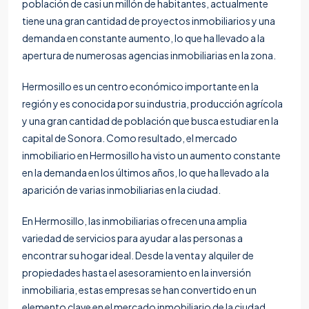
población de casi un millón de habitantes, actualmente
tiene una gran cantidad de proyectos inmobiliarios y una
demanda en constante aumento, lo que ha llevado a la
apertura de numerosas agencias inmobiliarias en la zona.
Hermosillo es un centro económico importante en la
región y es conocida por su industria, producción agrícola
y una gran cantidad de población que busca estudiar en la
capital de Sonora. Como resultado, el mercado
inmobiliario en Hermosillo ha visto un aumento constante
en la demanda en los últimos años, lo que ha llevado a la
aparición de varias inmobiliarias en la ciudad.
En Hermosillo, las inmobiliarias ofrecen una amplia
variedad de servicios para ayudar a las personas a
encontrar su hogar ideal. Desde la venta y alquiler de
propiedades hasta el asesoramiento en la inversión
inmobiliaria, estas empresas se han convertido en un
elemento clave en el mercado inmobiliario de la ciudad.