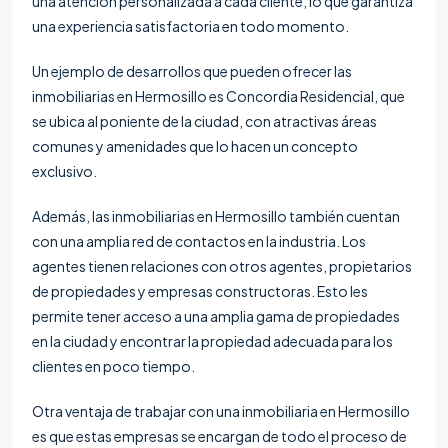
una atención personalizada a cada cliente, lo que garantiza
una experiencia satisfactoria en todo momento.
Un ejemplo de desarrollos que pueden ofrecer las
inmobiliarias en Hermosillo es
Concordia Residencial,
que
se ubica al poniente de la ciudad, con atractivas áreas
comunes y amenidades que lo hacen un concepto
exclusivo.
Además, las inmobiliarias en Hermosillo también cuentan
con una amplia red de contactos en la industria. Los
agentes tienen relaciones con otros agentes, propietarios
de propiedades y empresas constructoras. Esto les
permite tener acceso a una amplia gama de propiedades
en la ciudad y encontrar la propiedad adecuada para los
clientes en poco tiempo.
Otra ventaja de trabajar con una inmobiliaria en Hermosillo
es que estas empresas se encargan de todo el proceso de