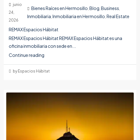
junio
Bienes Raíces en Hermosillo
Blog
Business
,
,
,
24,
Inmobiliaria
Inmobiliaria en Hermosillo
Real Estate
,
,
2026
REMAX Espacios Hábitat
REMAX Espacios Hábitat REMAX Espacios Hábitat es una
oficina inmobiliaria con sede en...
Continue reading
by Espacios Hábitat