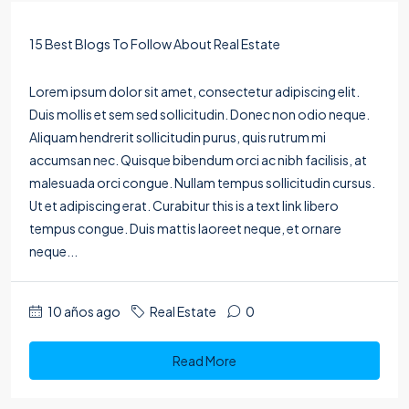
15 Best Blogs To Follow About Real Estate
Lorem ipsum dolor sit amet, consectetur adipiscing elit.
Duis mollis et sem sed sollicitudin. Donec non odio neque.
Aliquam hendrerit sollicitudin purus, quis rutrum mi
accumsan nec. Quisque bibendum orci ac nibh facilisis, at
malesuada orci congue. Nullam tempus sollicitudin cursus.
Ut et adipiscing erat. Curabitur this is a text link libero
tempus congue. Duis mattis laoreet neque, et ornare
neque...
10 años ago
Real Estate
0
Read More