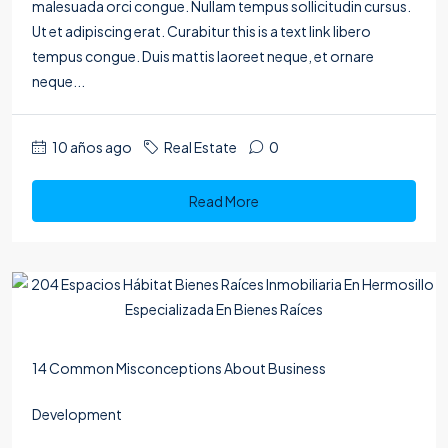
malesuada orci congue. Nullam tempus sollicitudin cursus.
Ut et adipiscing erat. Curabitur this is a text link libero
tempus congue. Duis mattis laoreet neque, et ornare
neque...
10 años ago
Real Estate
0
Read More
14 Common Misconceptions About Business
Development