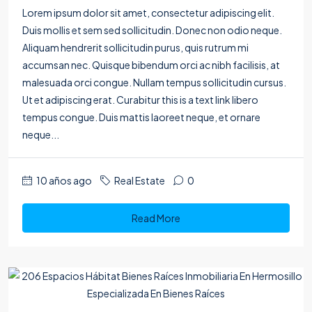
Lorem ipsum dolor sit amet, consectetur adipiscing elit.
Duis mollis et sem sed sollicitudin. Donec non odio neque.
Aliquam hendrerit sollicitudin purus, quis rutrum mi
accumsan nec. Quisque bibendum orci ac nibh facilisis, at
malesuada orci congue. Nullam tempus sollicitudin cursus.
Ut et adipiscing erat. Curabitur this is a text link libero
tempus congue. Duis mattis laoreet neque, et ornare
neque...
10 años ago
Real Estate
0
Read More