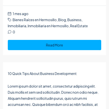
1 mes ago
Bienes Raíces en Hermosillo
,
Blog
,
Business
,
Inmobiliaria
,
Inmobiliaria en Hermosillo
,
Real Estate
0
Read More
10 Quick Tips About Business Development
Lorem ipsum dolor sit amet, consectetur adipiscing elit.
Duis mollis et sem sed sollicitudin. Donec non odio neque.
Aliquam hendrerit sollicitudin purus, quis rutrum mi
accumsan nec. Quisque bibendum orci ac nibh facilisis, at