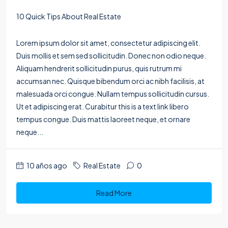
10 Quick Tips About Real Estate
Lorem ipsum dolor sit amet, consectetur adipiscing elit.
Duis mollis et sem sed sollicitudin. Donec non odio neque.
Aliquam hendrerit sollicitudin purus, quis rutrum mi
accumsan nec. Quisque bibendum orci ac nibh facilisis, at
malesuada orci congue. Nullam tempus sollicitudin cursus.
Ut et adipiscing erat. Curabitur this is a text link libero
tempus congue. Duis mattis laoreet neque, et ornare
neque...
10 años ago
Real Estate
0
Read More