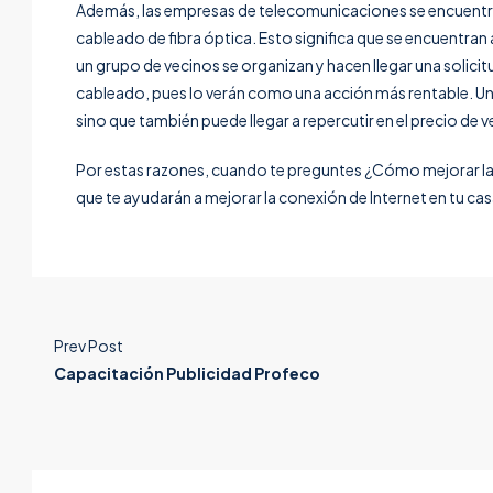
Además, las empresas de telecomunicaciones se encuentr
cableado de fibra óptica. Esto significa que se encuentran a
un grupo de vecinos se organizan y hacen llegar una solicit
cableado, pues lo verán como una acción más rentable. Un 
sino que también puede llegar a repercutir en el precio de ve
Por estas razones, cuando te preguntes ¿Cómo mejorar la 
que te ayudarán a mejorar la conexión de Internet en tu ca
Prev Post
Capacitación Publicidad Profeco