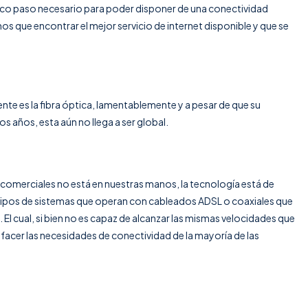
nico paso necesario para poder disponer de una conectividad
mos que encontrar
el mejor servicio de internet
disponible y que se
e es la fibra óptica, lamentablemente y a pesar de que su
 años, esta aún no llega a ser global.
es comerciales no está en nuestras manos, la tecnología está de
 tipos de sistemas que operan con cableados ADSL o coaxiales que
El cual, si bien no es capaz de alcanzar las mismas velocidades que
isfacer las necesidades de conectividad de la mayoría de las