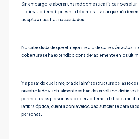
Sin embargo, elaborar una red doméstica física no es el ú
óptima a internet, pues no debemos olvidar que aún tene
adapte a nuestras necesidades.
No cabe duda de que el mejor medio de conexión actualment
cobertura se ha extendido considerablemente en los últimos
Y a pesar de que la mejora de la infraestructura de las red
nuestro lado y actualmente se han desarrollado distintos
permiten a las personas acceder a internet de banda ancha. 
la fibra óptica, cuenta con la velocidad suficiente para sat
personas.