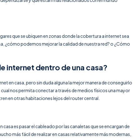
ares que se ubiquen en zonas donde la cobertura a internet sea
sa, ¿cómo podemos mejorar la calidad de nuestra red? o ¿Cómo
e internet dentro de una casa?
ernet en casa, pero sin duda alguna la mejor manera de conseguirlo
la cual nos permita conectar a través de medios físicos una mayor
en en otras habitaciones lejos del router central.
n casa es pasar el cableado por las canaletas que se encargan de
 mucho más fácil de realizar en casas relativamente más modernas,