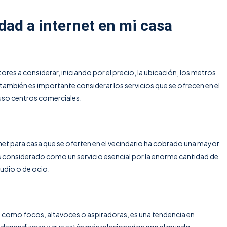
dad a internet en mi casa
s a considerar, iniciando por el precio, la ubicación, los metros
 también es importante considerar los servicios que se ofrecen en el
cluso centros comerciales.
net para casa
que se oferten en el vecindario ha cobrado una mayor
es considerado como un servicio esencial por la enorme cantidad de
tudio o de ocio.
s, como focos, altavoces o aspiradoras, es una tendencia en
ndependizarse y que están más relacionados con el mundo