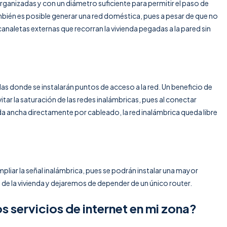
anizadas y con un diámetro suficiente para permitir el paso de
bién es posible generar una red doméstica, pues a pesar de que no
naletas externas que recorran la vivienda pegadas a la pared sin
as donde se instalarán puntos de acceso a la red. Un beneficio de
tar la saturación de las redes inalámbricas, pues al conectar
a ancha directamente por cableado, la red inalámbrica queda libre
pliar la señal inalámbrica, pues se podrán instalar una mayor
o de la vivienda y dejaremos de depender de un único router.
 servicios de internet en mi zona?