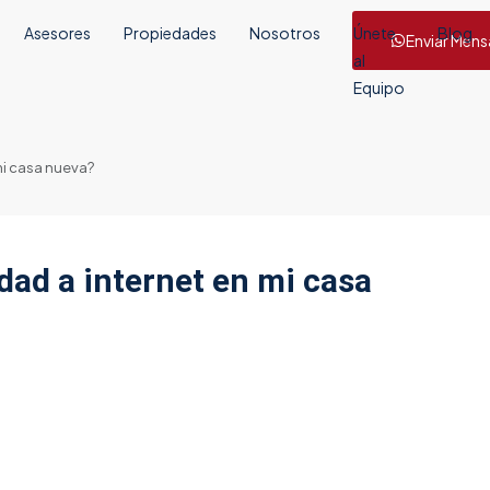
Asesores
Propiedades
Nosotros
Únete
Blog
Enviar Mens
al
Equipo
mi casa nueva?
dad a internet en mi casa