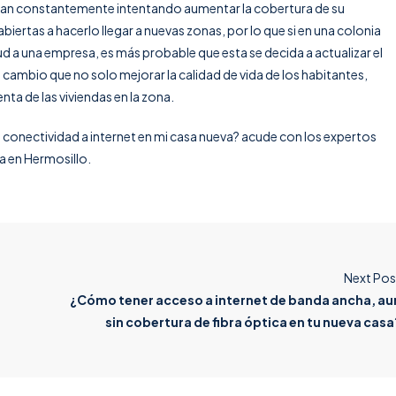
an constantemente intentando aumentar la cobertura de su
biertas a hacerlo llegar a nuevas zonas, por lo que si en una colonia
ud a una empresa, es más probable que esta se decida a actualizar el
cambio que no solo mejorar la calidad de vida de los habitantes,
nta de las viviendas en la zona.
conectividad a internet en mi casa nueva? acude con los expertos
sa en Hermosillo.
Next Pos
¿Cómo tener acceso a internet de banda ancha, au
sin cobertura de fibra óptica en tu nueva casa