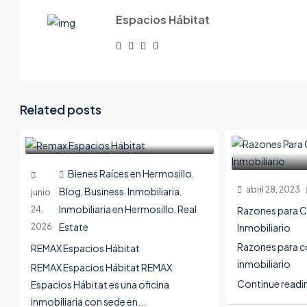
Espacios Hábitat
Related posts
Bienes Raíces en Hermosillo
,
abril 28, 2023
Blog
Business
Inmobiliaria
junio
,
,
,
Inmobiliaria en Hermosillo
Real
24,
,
Razones para C
2026
Estate
Inmobiliario
Razones para c
REMAX Espacios Hábitat
inmobiliario
REMAX Espacios Hábitat REMAX
Continue readi
Espacios Hábitat es una oficina
inmobiliaria con sede en...