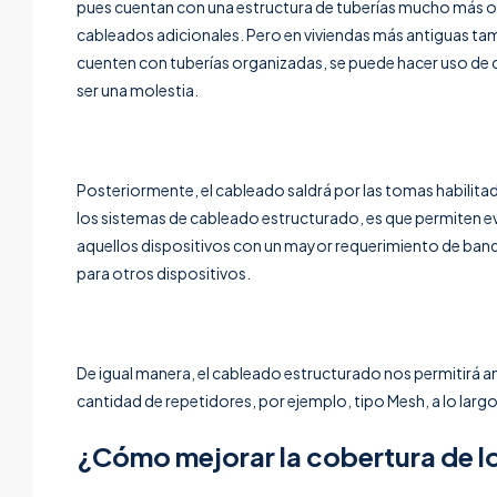
pues cuentan con una estructura de tuberías mucho más org
cableados adicionales. Pero en viviendas más antiguas tam
cuenten con tuberías organizadas, se puede hacer uso de ca
ser una molestia.
Posteriormente, el cableado saldrá por las tomas habilitad
los sistemas de cableado estructurado, es que permiten evi
aquellos dispositivos con un mayor requerimiento de band
para otros dispositivos.
De igual manera, el cableado estructurado nos permitirá am
cantidad de repetidores, por ejemplo, tipo Mesh, a lo larg
¿Cómo mejorar la cobertura de los