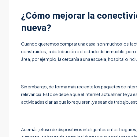
¿Cómo mejorar la conectivi
nueva?
Cuando queremos comprar una casa, son muchos los factore
construidos, la distribución o el estado del inmueble, pero
área, por ejemplo, la cercanía a una escuela, hospital o in
Sin embargo, de forma más reciente los
paquetes de inter
relevancia. Esto se debe a que el internet actualmente ya 
actividades diarias que lo requieren, ya sean de trabajo, es
Además, el uso de dispositivos inteligentes en los hogare
aumento, sobre todo entre los jóvenes que comienzan a i