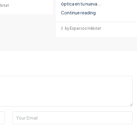
óptica en tu nueva...
bitat
Continue reading
by Espacios Hábitat