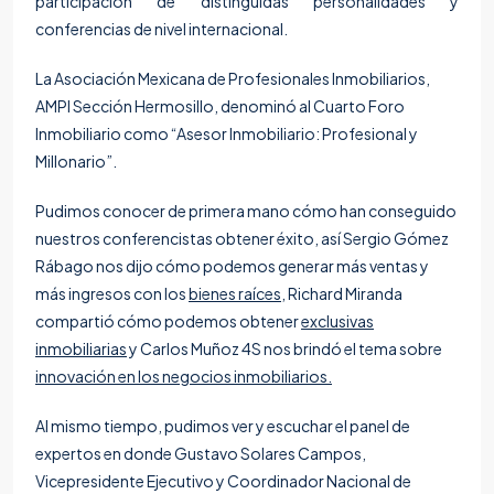
participación de distinguidas personalidades y
conferencias de nivel internacional.
La Asociación Mexicana de Profesionales Inmobiliarios,
AMPI Sección Hermosillo, denominó al Cuarto Foro
Inmobiliario como “Asesor Inmobiliario: Profesional y
Millonario”.
Pudimos conocer de primera mano cómo han conseguido
nuestros conferencistas obtener éxito, así
Sergio Gómez
Rábago
nos dijo cómo podemos generar más ventas y
más ingresos con los
bienes raíces,
Richard Miranda
compartió cómo podemos obtener
exclusivas
inmobiliarias
y
Carlos Muñoz 4S
nos brindó el tema sobre
innovación en los negocios inmobiliarios.
Al mismo tiempo, pudimos ver y escuchar el panel de
expertos en donde Gustavo Solares Campos,
Vicepresidente Ejecutivo y Coordinador Nacional de