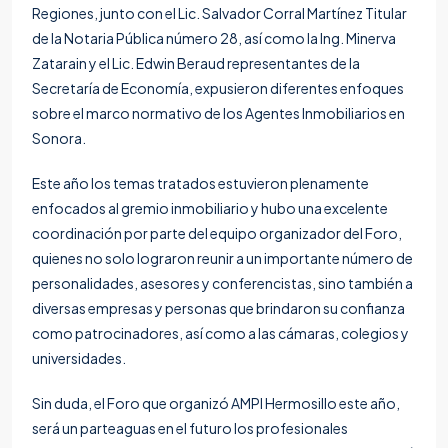
Regiones, junto con el Lic. Salvador Corral Martínez Titular
de la
Notaria Pública número 28
, así como la Ing. Minerva
Zatarain y el Lic. Edwin Beraud representantes de la
Secretaría de Economía, expusieron diferentes enfoques
sobre el marco normativo de los Agentes Inmobiliarios en
Sonora.
Este año los temas tratados estuvieron plenamente
enfocados al gremio inmobiliario y hubo una excelente
coordinación por parte del equipo organizador del Foro,
quienes no solo lograron reunir a un importante número de
personalidades, asesores y conferencistas, sino también a
diversas empresas y personas que brindaron su confianza
como patrocinadores, así como a las cámaras, colegios y
universidades.
Sin duda, el Foro que organizó AMPI Hermosillo este año,
será un parteaguas en el futuro los profesionales