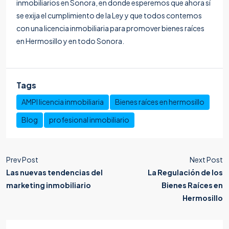
inmobiliarios en Sonora, en donde esperemos que ahora sí
se exija el cumplimiento de la Ley y que todos contemos
con una licencia inmobiliaria para promover
bienes raíces
en Hermosillo
y en todo Sonora.
Tags
AMPI licencia inmobiliaria
Bienes raíces en hermosillo
Blog
profesional inmobiliario
Prev Post
Next Post
Las nuevas tendencias del
La Regulación de los
marketing inmobiliario
Bienes Raíces en
Hermosillo